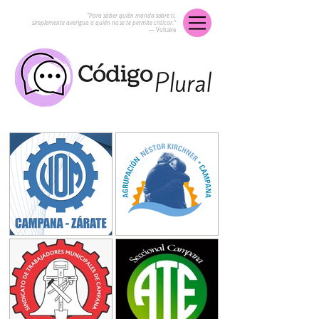
“Para saber quién manda sobre ti,
simplemente averigua a quién no se te permite criticar.”
― Voltaire