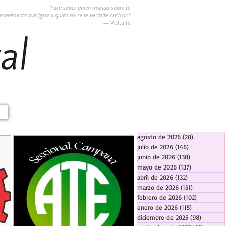
“Para saber quién manda sobre ti,
implemente averigua a quién no se te permite criticar.”
― Voltaire
agosto de 2026
(28)
28 entradas
julio de 2026
(146)
146 entradas
junio de 2026
(138)
138 entradas
mayo de 2026
(137)
137 entradas
abril de 2026
(132)
132 entradas
marzo de 2026
(151)
151 entrada
febrero de 2026
(102)
102 entra
enero de 2026
(115)
115 entradas
diciembre de 2025
(98)
98 entra