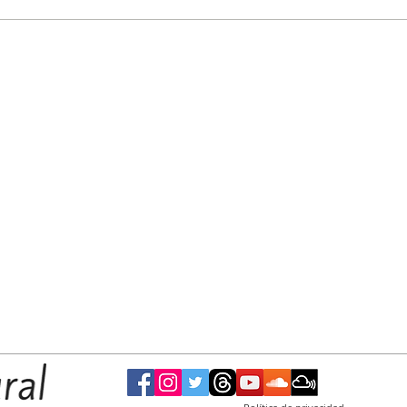
zará una
El Municipio celebra la Semana Mundial de
Eduardo
la Lactancia Materna