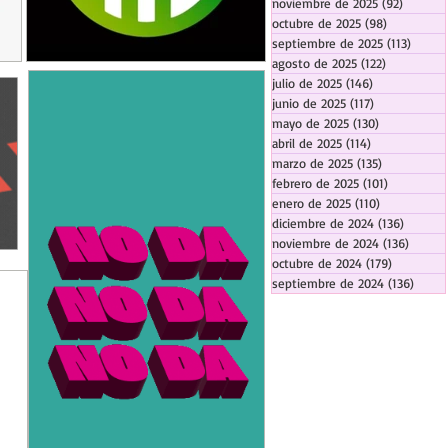
noviembre de 2025
(92)
92 entr
octubre de 2025
(98)
98 entrada
septiembre de 2025
(113)
113 en
agosto de 2025
(122)
122 entrad
julio de 2025
(146)
146 entradas
junio de 2025
(117)
117 entradas
mayo de 2025
(130)
130 entrada
abril de 2025
(114)
114 entradas
marzo de 2025
(135)
135 entrada
febrero de 2025
(101)
101 entrad
enero de 2025
(110)
110 entrada
diciembre de 2024
(136)
136 ent
noviembre de 2024
(136)
136 en
octubre de 2024
(179)
179 entra
septiembre de 2024
(136)
136 e