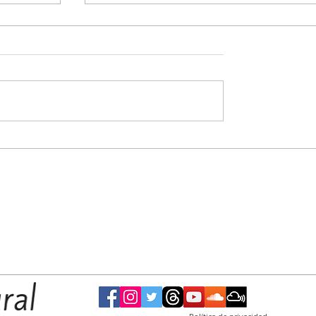
l 5º
Destacada participación de nadadores del
es U18
CCC en el Torneo de Invierno de FANNBA