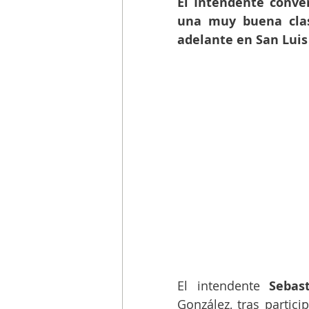
El Intendente conve
una muy buena clasi
adelante en San Luis 
El intendente 
Sebas
González, tras partic