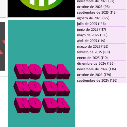
noviembre de 2025
(92)
92 entr
octubre de 2025
(98)
98 entrada
septiembre de 2025
(113)
113 en
agosto de 2025
(122)
122 entrad
julio de 2025
(146)
146 entradas
junio de 2025
(117)
117 entradas
mayo de 2025
(130)
130 entrada
abril de 2025
(114)
114 entradas
marzo de 2025
(135)
135 entrada
febrero de 2025
(101)
101 entrad
enero de 2025
(110)
110 entrada
diciembre de 2024
(136)
136 ent
noviembre de 2024
(136)
136 en
octubre de 2024
(179)
179 entra
septiembre de 2024
(136)
136 e