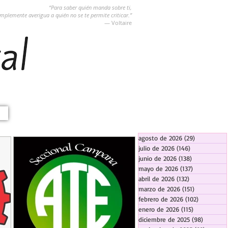
“Para saber quién manda sobre ti,
implemente averigua a quién no se te permite criticar.”
― Voltaire
agosto de 2026
(29)
29 entradas
julio de 2026
(146)
146 entradas
junio de 2026
(138)
138 entradas
mayo de 2026
(137)
137 entradas
abril de 2026
(132)
132 entradas
marzo de 2026
(151)
151 entrada
febrero de 2026
(102)
102 entra
enero de 2026
(115)
115 entradas
diciembre de 2025
(98)
98 entra