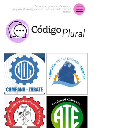
“Para saber quién manda sobre ti,
simplemente averigua a quién no se te permite criticar.”
― Voltaire