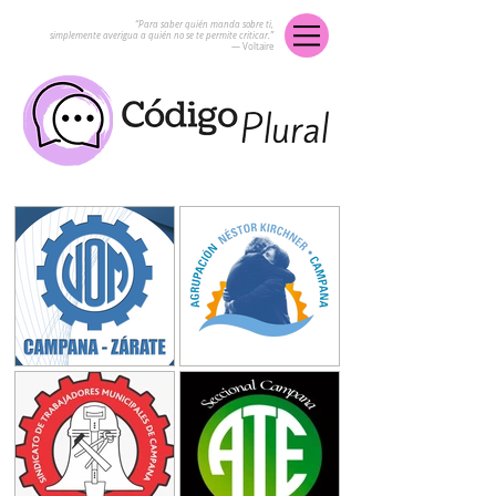
“Para saber quién manda sobre ti,
simplemente averigua a quién no se te permite criticar.”
― Voltaire