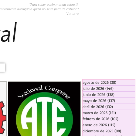
“Para saber quién manda sobre ti,
implemente averigua a quién no se te permite criticar.”
― Voltaire
agosto de 2026
(38)
38 entradas
julio de 2026
(146)
146 entradas
junio de 2026
(138)
138 entradas
mayo de 2026
(137)
137 entradas
abril de 2026
(132)
132 entradas
marzo de 2026
(151)
151 entrada
febrero de 2026
(102)
102 entra
enero de 2026
(115)
115 entradas
diciembre de 2025
(98)
98 entra