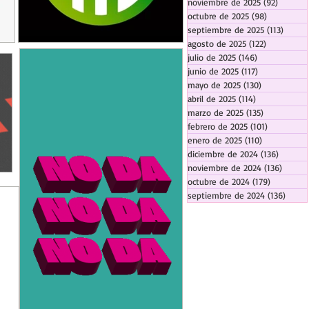
noviembre de 2025
(92)
92 entr
octubre de 2025
(98)
98 entrada
septiembre de 2025
(113)
113 en
agosto de 2025
(122)
122 entrad
julio de 2025
(146)
146 entradas
junio de 2025
(117)
117 entradas
mayo de 2025
(130)
130 entrada
abril de 2025
(114)
114 entradas
marzo de 2025
(135)
135 entrada
febrero de 2025
(101)
101 entrad
enero de 2025
(110)
110 entrada
diciembre de 2024
(136)
136 ent
noviembre de 2024
(136)
136 en
octubre de 2024
(179)
179 entra
septiembre de 2024
(136)
136 e