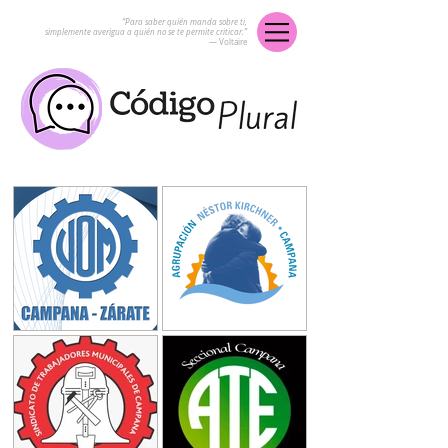
“Para saber quién manda sobre ti,
simplemente averigua a quién no se te permite criticar.”
― Voltaire