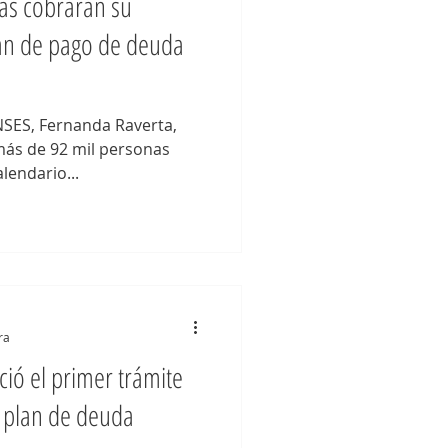
as cobrarán su
plan de pago de deuda
ANSES, Fernanda Raverta,
 92 mil personas
lendario...
ra
ió el primer trámite
l plan de deuda