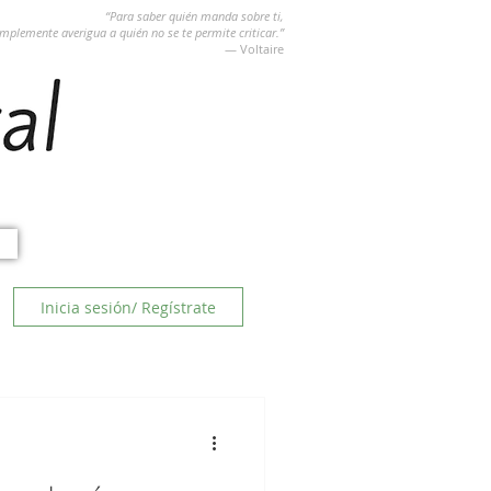
“Para saber quién manda sobre ti,
implemente averigua a quién no se te permite criticar.”
― Voltaire
Inicia sesión/ Regístrate