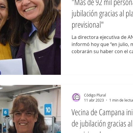
"Más de 92 mil person
jubilación gracias al 
previsional"
La directora ejecutiva de 
informó hoy que “en julio, más de
cobrarán su haber con el ca
Código Plural
11 abr 2023
1 min de lectu
Vecina de Campana inic
de jubilación gracias a