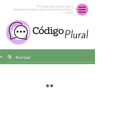
“Para saber quién manda sobre ti,
simplemente averigua a quién no se te permite criticar.”
― Voltaire